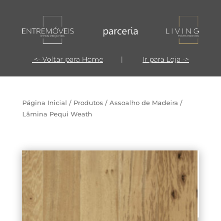
<- Voltar para Home
|
Ir para Loja ->
Página Inicial
/
Produtos
/
Assoalho de Madeira
/
Lâmina Pequi Weath