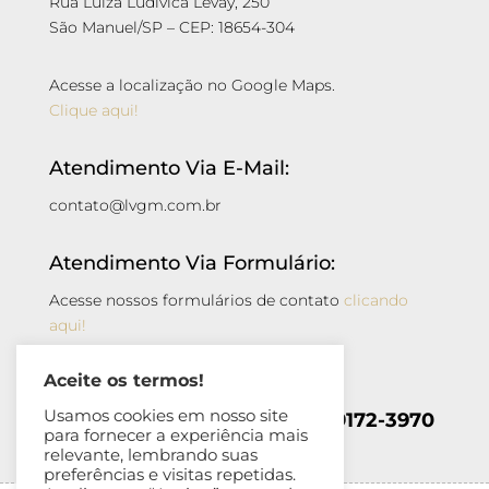
Rua Luiza Ludivica Levay, 250
São Manuel/SP – CEP: 18654-304
Acesse a localização no Google Maps.
Clique aqui!
Atendimento Via E-Mail:
contato@lvgm.com.br
Atendimento Via Formulário:
Acesse nossos formulários de contato
clicando
aqui!
Aceite os termos!
Atendimento Via Whatsapp:
Usamos cookies em nosso site
+55 (11) 99978-6096 || (14) 99172-3970
para fornecer a experiência mais
relevante, lembrando suas
preferências e visitas repetidas.