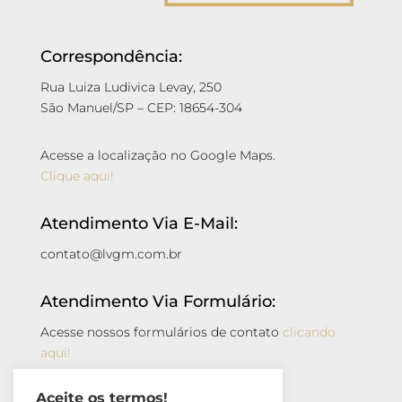
Correspondência:
Rua Luiza Ludivica Levay, 250
São Manuel/SP – CEP: 18654-304
Acesse a localização no Google Maps.
Clique aqui!
Atendimento Via E-Mail:
contato@lvgm.com.br
Atendimento Via Formulário:
Acesse nossos formulários de contato
clicando
aqui!
Aceite os termos!
Atendimento Via Whatsapp: