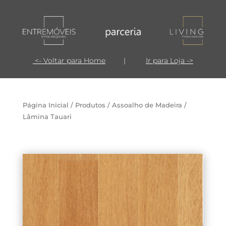
<- Voltar para Home
|
Ir para Loja ->
Página Inicial
/
Produtos
/
Assoalho de Madeira
/
Lâmina Tauari