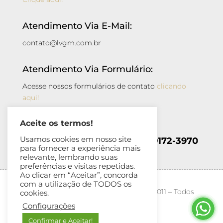
Atendimento Via E-Mail:
contato@lvgm.com.br
Atendimento Via Formulário:
Acesse nossos formulários de contato
clicando
aqui!
Aceite os termos!
Atendimento Via Whatsapp:
Usamos cookies em nosso site
+55 (11) 99978-6096 || (14) 99172-3970
para fornecer a experiência mais
relevante, lembrando suas
preferências e visitas repetidas.
Ao clicar em “Aceitar”, concorda
com a utilização de TODOS os
Living – Móveis Especiais – Copyright 2011 – Todos
cookies.
os direitos reservados
Configurações
Confirmar e Aceitar!