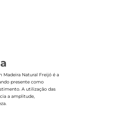
na
m Madeira Natural Freijó é a
tando presente como
timento. A utilização das
cia a amplitude,
za.