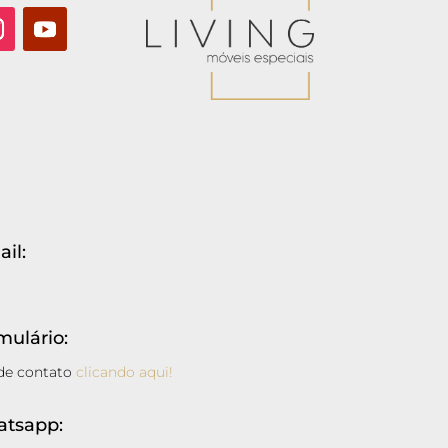
il:
ulário:
 de contato
clicando aqui!
atsapp: