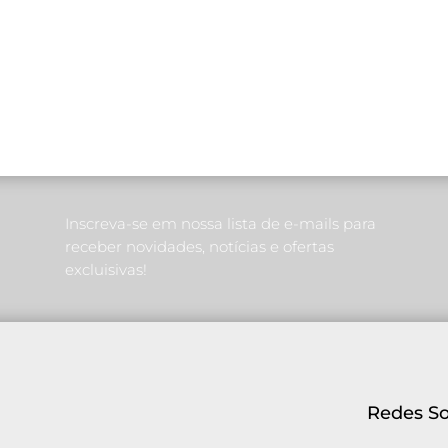
Inscreva-se em nossa lista de e-mails para
receber novidades, notícias e ofertas
excluisivas!
Redes So