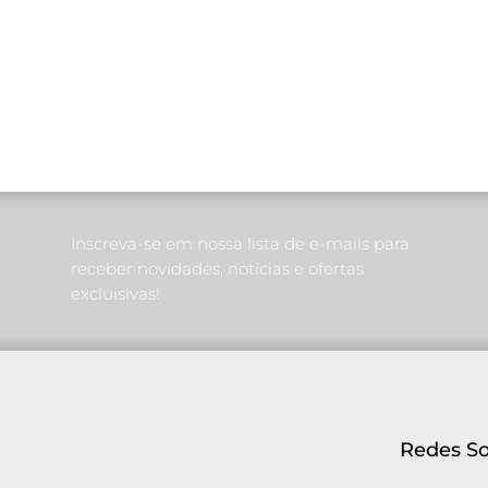
Inscreva-se em nossa lista de e-mails para
receber novidades, notícias e ofertas
excluisivas!
Redes So