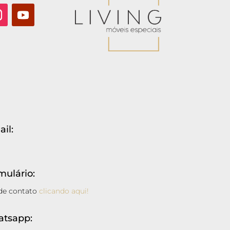
il:
ulário:
 de contato
clicando aqui!
atsapp: